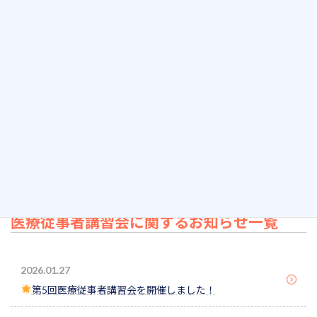
テ
ー
リハビリテーションの取り組みを学ぶ
マ
当日は、講習会終了後に心不全療養指導士の交流会として「心不
全療養指導士cafe」を開催します。資格をお持ちの方もそうでない
方もご参加いただけます。参加申し込みの際に「その他、連絡事
項」の欄に参加の旨をご記入下さい。
ご参加お待ちしております。
リーフレットはこちら
医療従事者講習会に関するお知らせ一覧
2026.01.27
第5回医療従事者講習会を開催しました！