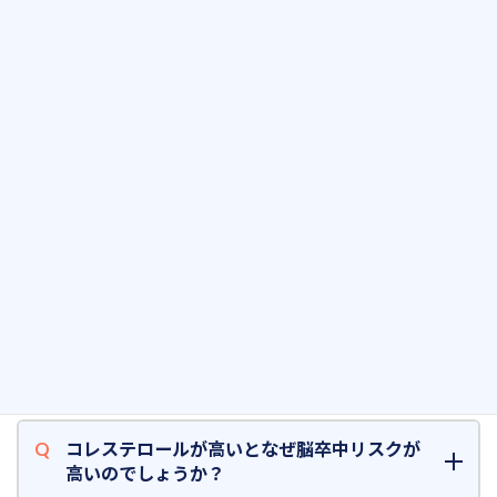
れる、ろれつがまわらなくなる、片側に倒れそうになる、顔がゆ
がんで口元がしびれるなどの症状が代表的な前兆です。そのままに
しておくと脳梗塞になることがありますので、なるべく早く病院
を受診することが重要です。
10) よくある質問
脳卒中を起こすリスクが高い人はどのような
人ですか？
高血圧だとなぜ脳卒中リスクが高いのはなぜ
ですか?
コレステロールが高いとなぜ脳卒中リスクが
高いのでしょうか？