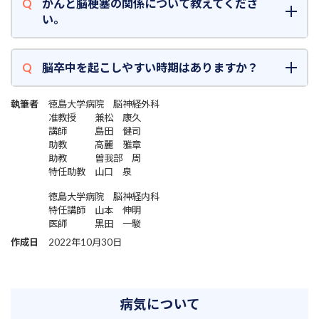
がんと脳梗塞の関係について教えてくださ
い。
脳卒中を起こしやすい時期はありますか？
執筆者
徳島大学病院 脳神経外科
准教授 兼松 康久
講師 島田 健司
助教 高麗 雅章
助教 曽我部 周
特任助教 山口 泉
徳島大学病院 脳神経内科
特任講師 山本 伸明
医師 黒田 一駿
作成日
2022年10月30日
病気について