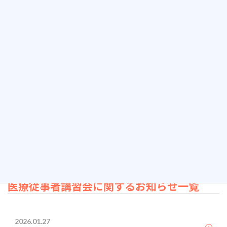
ます
。
テーマ「脳卒中後の後遺症とリハビリテーション連携の強化学
習」
日 時：令和7年2月16日（日）13時～16時
場 所：徳島大学病院 外来診療棟5階 日亜ホールwhite（大）
／オンラインハイブリット
講演会用：お申し込みフォーム
https://forms.gle/AmLRPZyQedn9w8ag6
本会にご協力いただきました関係者の皆様にお礼申し上げます。
医療従事者講習会に関するお知らせ一覧
2026.01.27