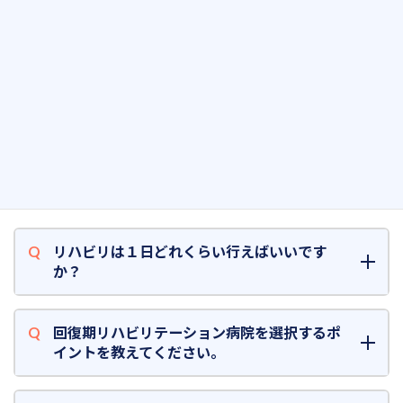
4) 維持期のリハビリテーションの
特徴
生活期と呼ばれ、急性期・回復期で獲得した昨日や日常生活動作
能力、社会生活の維持・向上・継続を目的に行います。
5) よくある質問
リハビリは１日どれくらい行えばいいです
か？
回復期リハビリテーション病院を選択するポ
イントを教えてください。