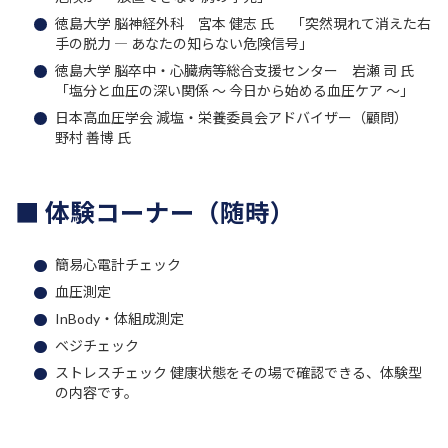
徳島大学 脳神経外科 宮本 健志 氏 「突然現れて消えた右
手の脱力 ― あなたの知らない危険信号」
徳島大学 脳卒中・心臓病等総合支援センター 岩瀬 司 氏
「塩分と血圧の深い関係 〜 今日から始める血圧ケア 〜」
日本高血圧学会 減塩・栄養委員会アドバイザー（顧問）
野村 善博 氏
■ 体験コーナー（随時）
簡易心電計チェック
血圧測定
InBody・体組成測定
ベジチェック
ストレスチェック 健康状態をその場で確認できる、体験型
の内容です。