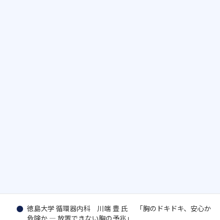
■ プログラム
● 12:00〜
開会挨拶
（三好市 高井美穂 市長）
● 12:20〜
減塩アドバイザーによる「減塩のコツ」
（録画配信）
● 13:00〜
専門家による講演会
座長：徳島県立三好病院 院長 藤永 裕之 氏
徳島大学 循環器内科 川端 豊 氏 「胸のドキドキ、安心か
危険か ― 放置できない胸の予兆」