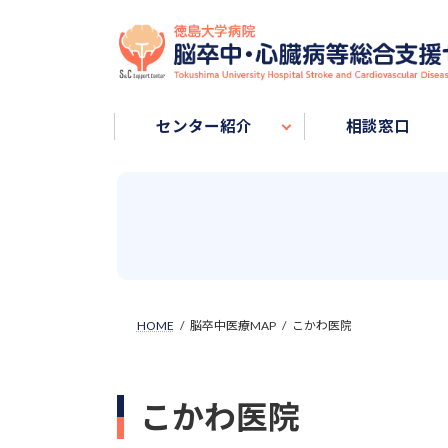
Skip
Skip
to
to
the
the
content
Navigation
センター紹介
相談窓口
HOME
脳卒中医療MAP
こかわ医院
こかわ医院