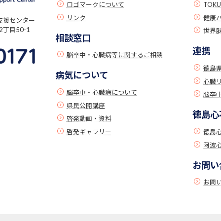
ロゴマークについて
TOK
リンク
健康
支援センター
丁目50-1
世界
相談窓口
連携
脳卒中・心臓病等に関するご相談
徳島
病気について
心臓
脳卒中・心臓病について
脳卒中
県民公開講座
徳島心
啓発動画・資料
啓発ギャラリー
徳島
阿波
お問い
お問