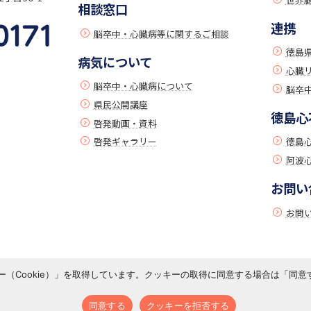
相談窓口
連携
脳卒中・心臓病等に関するご相談
徳島
病気について
心臓
脳卒中・心臓病について
脳卒中
県民公開講座
徳島心
啓発動画・資料
啓発ギャラリー
徳島
阿波
お問い
お問
（Cookie）」を取得しています。クッキーの取得に同意する場合は「同
プライバシーポリシー
著作権について
© 2022 Tokushima University Hospital S&C Support Center
同意する
クッキーを拒否する