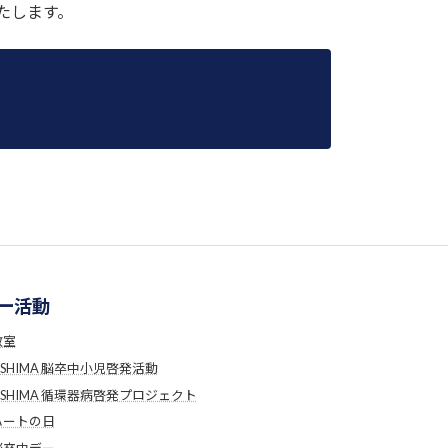
たします。
ー活動
教室
USHIMA 脳卒中小児啓発活動
USHIMA 循環器病啓発プロジェクト
ハートの日
脳卒中デー