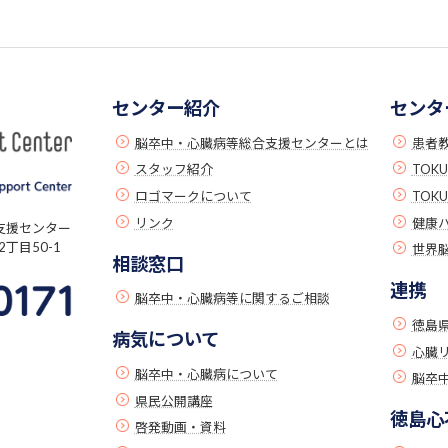
センター紹介
センタ
脳卒中・心臓病等総合支援センターとは
患者
スタッフ紹介
TOK
ロゴマークについて
TOK
リンク
健康
支援センター
丁目50-1
世界
相談窓口
連携
脳卒中・心臓病等に関するご相談
徳島
病気について
心臓
脳卒中・心臓病について
脳卒中
県民公開講座
徳島心
啓発動画・資料