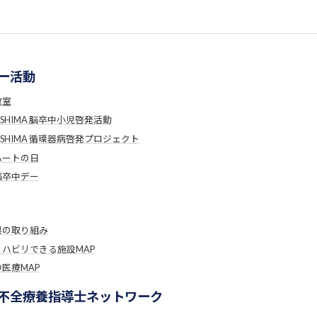
ー活動
教室
USHIMA 脳卒中小児啓発活動
USHIMA 循環器病啓発プロジェクト
ハートの日
脳卒中デー
県の取り組み
リハビリできる施設MAP
医療MAP
不全療養指導士ネットワーク